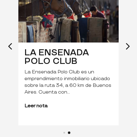
LA ENSENADA
POLO CLUB
D
so
n
La Ensenada Polo Club es un
d
emprendimiento inmobiliario ubicado
l
sobre la ruta 34, a 60 km de Buenos
Aires. Cuenta con...
Leer nota
L